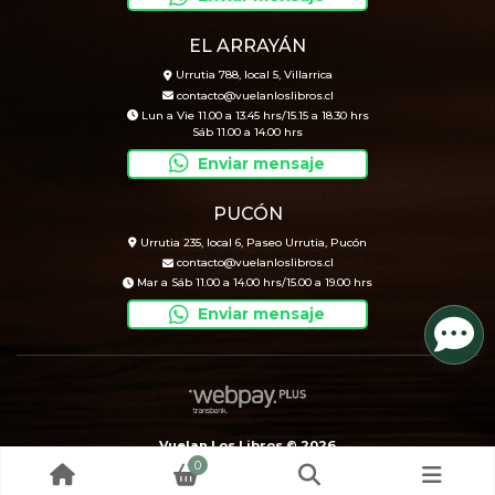
EL ARRAYÁN
Urrutia 788, local 5, Villarrica
contacto@vuelanloslibros.cl
Lun a Vie 11.00 a 13.45 hrs/15.15 a 18.30 hrs
Sáb 11.00 a 14.00 hrs
Enviar mensaje
PUCÓN
Urrutia 235, local 6, Paseo Urrutia, Pucón
contacto@vuelanloslibros.cl
Mar a Sáb 11.00 a 14.00 hrs/15.00 a 19.00 hrs
Enviar mensaje
Vuelan Los Libros © 2026
0
Creado por
Bsale