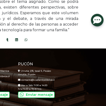
s sobre el tema asignado. Como se podrá
, existen diferentes perspectivas, sobre
o jurídicos. Esperamos que este volumen
ón y el debate, a través de una mirada
ación al derecho de las personas a acceder
la tecnología para formar una familia.”
PUCÓN
illarrica
Urrutia 235, local 6, Paseo
Urrutia, Pucón
ibros.cl
contacto@vuelanloslibros.cl
45
Mar a Sáb 11.00 a 14.00
hrs/15.00 a 19.00 hrs
nsaje
Enviar mensaje