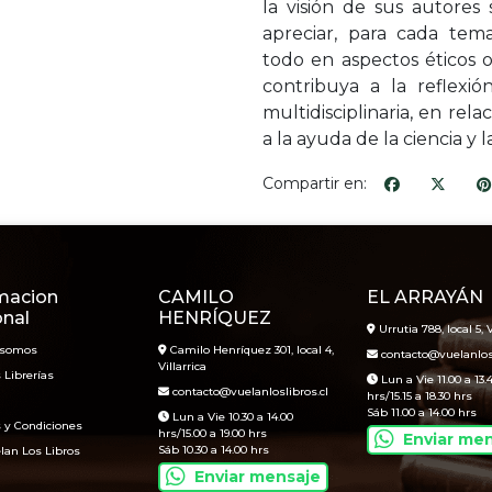
la visión de sus autore
apreciar, para cada tema
todo en aspectos éticos 
contribuya a la reflexi
multidisciplinaria, en rel
a la ayuda de la ciencia y 
Compartir en:
macion
CAMILO
EL ARRAYÁN
onal
HENRÍQUEZ
Urrutia 788, local 5, V
 somos
Camilo Henríquez 301, local 4,
contacto@vuelanlosl
Villarrica
 Librerías
Lun a Vie 11.00 a 13.
contacto@vuelanloslibros.cl
hrs/15.15 a 18.30 hrs
Sáb 11.00 a 14.00 hrs
Lun a Vie 10.30 a 14.00
 y Condiciones
hrs/15.00 a 19.00 hrs
Enviar me
Sáb 10.30 a 14.00 hrs
lan Los Libros
Enviar mensaje