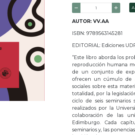
A
AUTOR: VV.AA
ISBN: 9789563145281
EDITORIAL: Ediciones UD
“Este libro aborda los pr
reproducción humana méd
de un conjunto de exper
ofrecen un cúmulo de an
sociales sobre esta mate
totalidad, por la legislaci
ciclo de seis seminarios
realizados por la Univer
colaboración de las un
Edimburgo. Cada capít
seminarios y, las ponencias