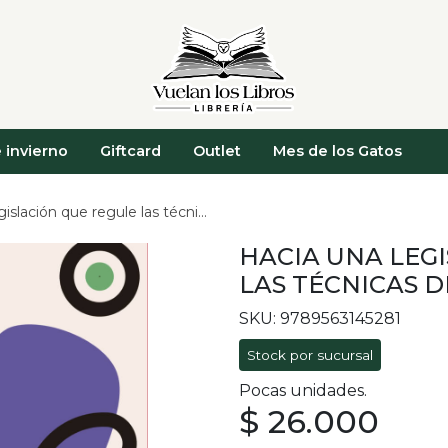
 invierno
Giftcard
Outlet
Mes de los Gatos
ión que regule las técnicas de reproducción
HACIA UNA LEG
LAS TÉCNICAS 
SKU: 9789563145281
Stock por sucursal
Pocas unidades.
$ 26.000