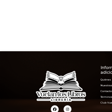
Infor
adici
Quiénes
Nuestras
Contacto
Términos
Club Vue