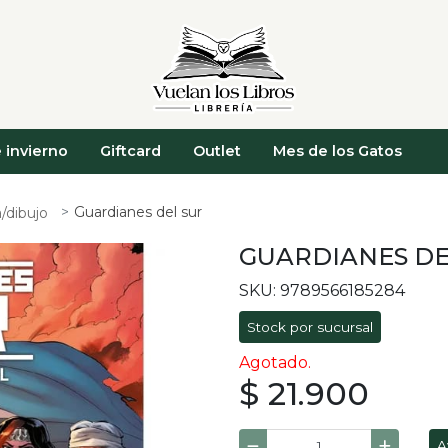
 invierno
Giftcard
Outlet
Mes de los Gatos
Guardianes del sur
/dibujo
GUARDIANES DE
SKU: 9789566185284
Stock por sucursal
Agotado.
$ 21.900
A