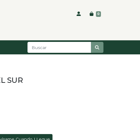
0
L SUR
vísame Cuando LLegue