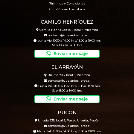
Términos y Condiciones
Club Vuelan Los Libros
CAMILO HENRÍQUEZ
Camilo Henríquez 301, local 4, Villarrica
contacto@vuelanloslibros.cl
Lun a Vie 10.30 a 14.00 hrs/15.00 a 19.00 hrs
Sáb 10.30 a 14.00 hrs
Enviar mensaje
EL ARRAYÁN
Urrutia 788, local 5, Villarrica
contacto@vuelanloslibros.cl
Lun a Vie 11.00 a 13.45 hrs/15.15 a 18.30 hrs
Sáb 11.00 a 14.00 hrs
Enviar mensaje
PUCÓN
Urrutia 235, local 6, Paseo Urrutia, Pucón
contacto@vuelanloslibros.cl
Mar a Sáb 11.00 a 14.00 hrs/15.00 a 19.00 hrs