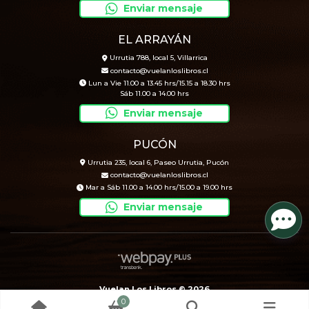
Enviar mensaje
EL ARRAYÁN
Urrutia 788, local 5, Villarrica
contacto@vuelanloslibros.cl
Lun a Vie 11.00 a 13.45 hrs/15.15 a 18.30 hrs
Sáb 11.00 a 14.00 hrs
Enviar mensaje
PUCÓN
Urrutia 235, local 6, Paseo Urrutia, Pucón
contacto@vuelanloslibros.cl
Mar a Sáb 11.00 a 14.00 hrs/15.00 a 19.00 hrs
Enviar mensaje
Vuelan Los Libros © 2026
0
Creado por
Bsale