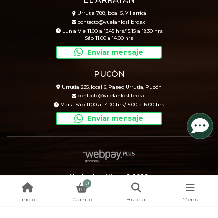
EL ARRAYÁN
Urrutia 788, local 5, Villarrica
contacto@vuelanloslibros.cl
Lun a Vie 11.00 a 13.45 hrs/15.15 a 18.30 hrs
Sáb 11.00 a 14.00 hrs
Enviar mensaje
PUCÓN
Urrutia 235, local 6, Paseo Urrutia, Pucón
contacto@vuelanloslibros.cl
Mar a Sáb 11.00 a 14.00 hrs/15.00 a 19.00 hrs
Enviar mensaje
Vuelan Los Libros © 2026
0
Creado por
Bsale
Inicio
Carrito
Buscar
Menú