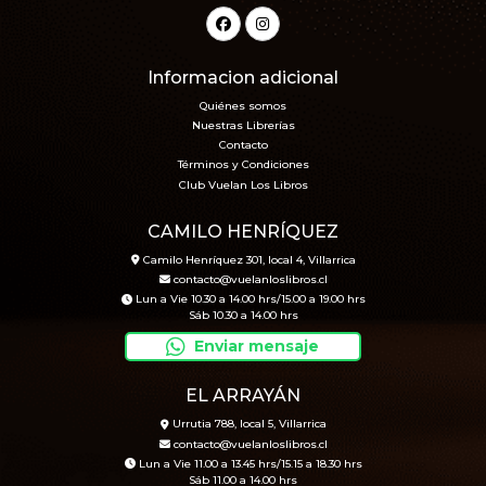
Informacion adicional
Quiénes somos
Nuestras Librerías
Contacto
Términos y Condiciones
Club Vuelan Los Libros
CAMILO HENRÍQUEZ
Camilo Henríquez 301, local 4, Villarrica
contacto@vuelanloslibros.cl
Lun a Vie 10.30 a 14.00 hrs/15.00 a 19.00 hrs
Sáb 10.30 a 14.00 hrs
Enviar mensaje
EL ARRAYÁN
Urrutia 788, local 5, Villarrica
contacto@vuelanloslibros.cl
Lun a Vie 11.00 a 13.45 hrs/15.15 a 18.30 hrs
Sáb 11.00 a 14.00 hrs