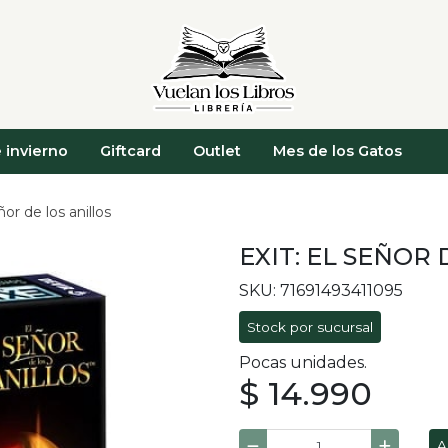
 invierno
Giftcard
Outlet
Mes de los Gatos
ñor de los anillos
EXIT: EL SEÑOR
SKU: 71691493411095
Stock por sucursal
Pocas unidades.
$ 14.990
A