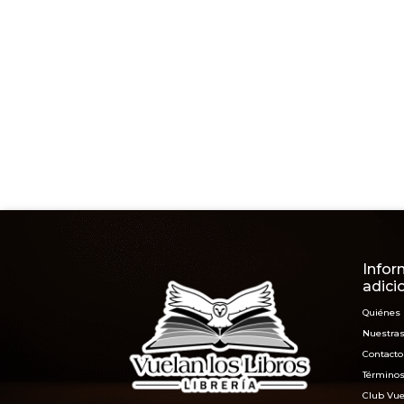
Infor
adici
Quiénes
Nuestras
Contacto
Términos
Club Vue