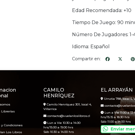
Edad Recomendada: +10
Tiempo De Juego: 90 min
Número De Jugadores: 1-
Idioma: Español
Compartir en:
macion
CAMILO
EL ARRAYÁN
onal
HENRÍQUEZ
Urrutia 788, local 5, V
 somos
Camilo Henríquez 301, local 4,
contacto@vuelanlosl
Villarrica
 Librerías
Lun a Vie 11.00 a 13.
contacto@vuelanloslibros.cl
hrs/15.15 a 18.30 hrs
Sáb 11.00 a 14.00 hrs
Lun a Vie 10.30 a 14.00
 y Condiciones
hrs/15.00 a 19.00 hrs
Enviar me
Sáb 10.30 a 14.00 hrs
lan Los Libros