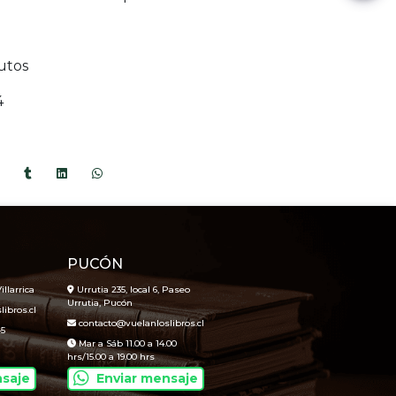
utos
4
PUCÓN
illarrica
Urrutia 235, local 6, Paseo
Urrutia, Pucón
ibros.cl
contacto@vuelanloslibros.cl
45
Mar a Sáb 11.00 a 14.00
hrs/15.00 a 19.00 hrs
nsaje
Enviar mensaje