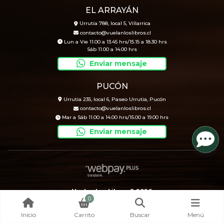
EL ARRAYÁN
Urrutia 788, local 5, Villarrica
contacto@vuelanloslibros.cl
Lun a Vie 11.00 a 13.45 hrs/15.15 a 18.30 hrs
Sáb 11.00 a 14.00 hrs
Enviar mensaje
PUCÓN
Urrutia 235, local 6, Paseo Urrutia, Pucón
contacto@vuelanloslibros.cl
Mar a Sáb 11.00 a 14.00 hrs/15.00 a 19.00 hrs
Enviar mensaje
Vuelan Los Libros © 2026
0
Creado por
Bsale
Inicio
Carrito
Buscar
Menú