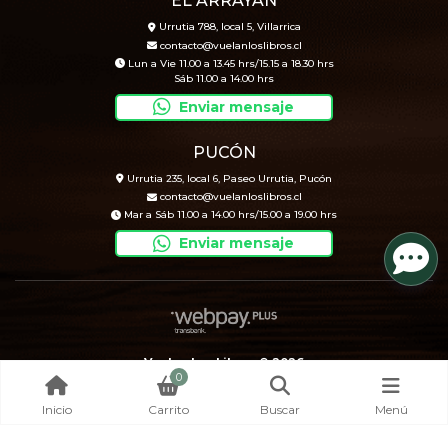
EL ARRAYÁN
Urrutia 788, local 5, Villarrica
contacto@vuelanloslibros.cl
Lun a Vie 11.00 a 13.45 hrs/15.15 a 18.30 hrs
Sáb 11.00 a 14.00 hrs
Enviar mensaje
PUCÓN
Urrutia 235, local 6, Paseo Urrutia, Pucón
contacto@vuelanloslibros.cl
Mar a Sáb 11.00 a 14.00 hrs/15.00 a 19.00 hrs
Enviar mensaje
Vuelan Los Libros © 2026
0
Creado por
Bsale
Inicio
Carrito
Buscar
Menú