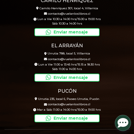
CAMILO HENRÍQUEZ
Camilo Henríquez 301, local 4, Villarrica
contacto@vuelanloslibros.cl
Lun a Vie 10.30 a 14.00 hrs/15.00 a 19.00 hrs
Sáb 10.30 a 14.00 hrs
Enviar mensaje
EL ARRAYÁN
Urrutia 788, local 5, Villarrica
contacto@vuelanloslibros.cl
Lun a Vie 11.00 a 13.45 hrs/15.15 a 18.30 hrs
Sáb 11.00 a 14.00 hrs
Enviar mensaje
PUCÓN
Urrutia 235, local 6, Paseo Urrutia, Pucón
contacto@vuelanloslibros.cl
Mar a Sáb 11.00 a 14.00 hrs/15.00 a 19.00 hrs
Enviar mensaje