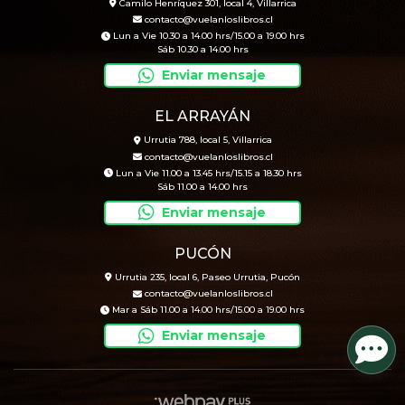
Camilo Henríquez 301, local 4, Villarrica
contacto@vuelanloslibros.cl
Lun a Vie 10.30 a 14.00 hrs/15.00 a 19.00 hrs
Sáb 10.30 a 14.00 hrs
Enviar mensaje
EL ARRAYÁN
Urrutia 788, local 5, Villarrica
contacto@vuelanloslibros.cl
Lun a Vie 11.00 a 13.45 hrs/15.15 a 18.30 hrs
Sáb 11.00 a 14.00 hrs
Enviar mensaje
PUCÓN
Urrutia 235, local 6, Paseo Urrutia, Pucón
contacto@vuelanloslibros.cl
Mar a Sáb 11.00 a 14.00 hrs/15.00 a 19.00 hrs
Enviar mensaje