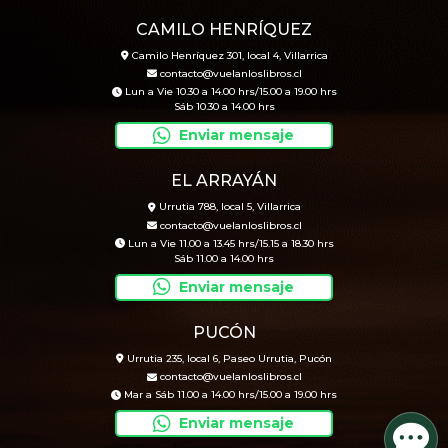
CAMILO HENRÍQUEZ
Camilo Henríquez 301, local 4, Villarrica
contacto@vuelanloslibros.cl
Lun a Vie 10.30 a 14.00 hrs/15.00 a 19.00 hrs
Sáb 10.30 a 14.00 hrs
Enviar mensaje
EL ARRAYÁN
Urrutia 788, local 5, Villarrica
contacto@vuelanloslibros.cl
Lun a Vie 11.00 a 13.45 hrs/15.15 a 18.30 hrs
Sáb 11.00 a 14.00 hrs
Enviar mensaje
PUCÓN
Urrutia 235, local 6, Paseo Urrutia, Pucón
contacto@vuelanloslibros.cl
Mar a Sáb 11.00 a 14.00 hrs/15.00 a 19.00 hrs
Enviar mensaje