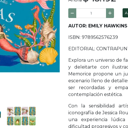
A
AUTOR: EMILY HAWKINS
ISBN: 9789562576239
EDITORIAL: CONTRAPU
Explora un universo de fa
y deleitarte con ilustra
Memorice propone un jue
escenario lleno de detall
ser recordadas y empar
contemplación estética.
Con la sensibilidad art
iconografía de Jessica Ro
una experiencia lúdica
dificultad progresivos y 