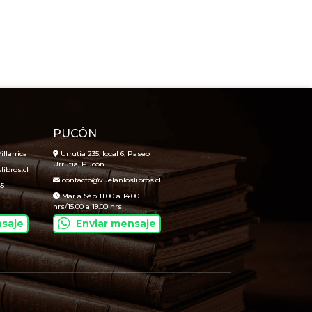
PUCÓN
illarrica
Urrutia 235, local 6, Paseo
Urrutia, Pucón
ibros.cl
contacto@vuelanloslibros.cl
45
Mar a Sáb 11.00 a 14.00
hrs/15.00 a 19.00 hrs
nsaje
Enviar mensaje