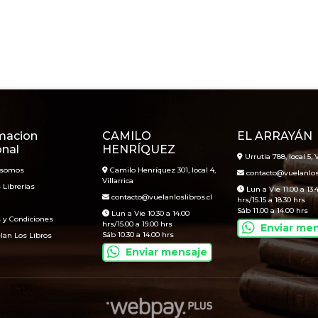
macion
CAMILO
EL ARRAYÁN
onal
HENRÍQUEZ
Urrutia 788, local 5, V
 somos
Camilo Henríquez 301, local 4,
contacto@vuelanlosl
Villarrica
 Librerías
Lun a Vie 11.00 a 13.
contacto@vuelanloslibros.cl
hrs/15.15 a 18.30 hrs
Sáb 11.00 a 14.00 hrs
Lun a Vie 10.30 a 14.00
 y Condiciones
hrs/15.00 a 19.00 hrs
Enviar me
Sáb 10.30 a 14.00 hrs
lan Los Libros
Enviar mensaje