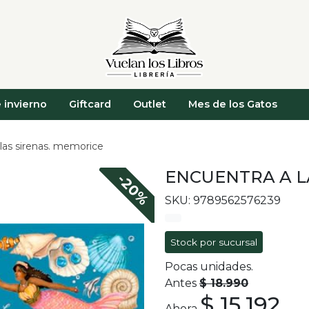
 invierno
Giftcard
Outlet
Mes de los Gatos
las sirenas. memorice
ENCUENTRA A L
-20%
SKU: 9789562576239
Stock por sucursal
Pocas unidades.
Antes
$ 18.990
$ 15.192
Ahora