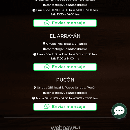
contacto@vuelanloslibros.cl
Lun a Vie 10.30 a 14.00 hrs/15.00 a 19.00 hrs
Sáb 10.30 a 14.00 hrs
Enviar mensaje
EL ARRAYÁN
Urrutia 788, local 5, Villarrica
contacto@vuelanloslibros.cl
Lun a Vie 11.00 a 13.45 hrs/15.15 a 18.30 hrs
Sáb 11.00 a 14.00 hrs
Enviar mensaje
PUCÓN
Urrutia 235, local 6, Paseo Urrutia, Pucón
contacto@vuelanloslibros.cl
Mar a Sáb 11.00 a 14.00 hrs/15.00 a 19.00 hrs
Enviar mensaje