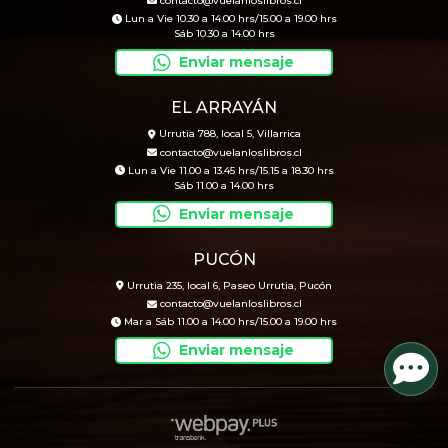
contacto@vuelanloslibros.cl
Lun a Vie 10.30 a 14.00 hrs/15.00 a 19.00 hrs
Sáb 10.30 a 14.00 hrs
Enviar mensaje
EL ARRAYÁN
Urrutia 788, local 5, Villarrica
contacto@vuelanloslibros.cl
Lun a Vie 11.00 a 13.45 hrs/15.15 a 18.30 hrs
Sáb 11.00 a 14.00 hrs
Enviar mensaje
PUCÓN
Urrutia 235, local 6, Paseo Urrutia, Pucón
contacto@vuelanloslibros.cl
Mar a Sáb 11.00 a 14.00 hrs/15.00 a 19.00 hrs
Enviar mensaje