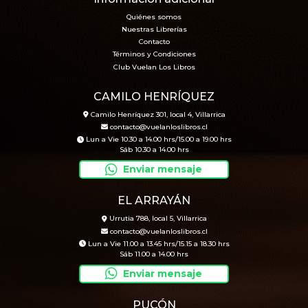
Quiénes somos
Nuestras Librerías
Contacto
Términos y Condiciones
Club Vuelan Los Libros
CAMILO HENRÍQUEZ
Camilo Henríquez 301, local 4, Villarrica
contacto@vuelanloslibros.cl
Lun a Vie 10.30 a 14.00 hrs/15.00 a 19.00 hrs
Sáb 10.30 a 14.00 hrs
Enviar mensaje
EL ARRAYÁN
Urrutia 788, local 5, Villarrica
contacto@vuelanloslibros.cl
Lun a Vie 11.00 a 13.45 hrs/15.15 a 18.30 hrs
Sáb 11.00 a 14.00 hrs
Enviar mensaje
PUCÓN