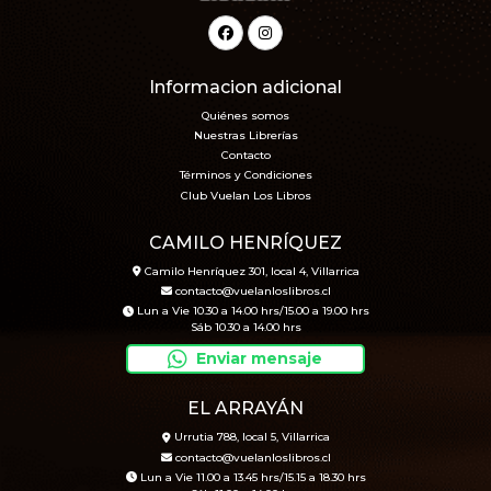
Informacion adicional
Quiénes somos
Nuestras Librerías
Contacto
Términos y Condiciones
Club Vuelan Los Libros
CAMILO HENRÍQUEZ
Camilo Henríquez 301, local 4, Villarrica
contacto@vuelanloslibros.cl
Lun a Vie 10.30 a 14.00 hrs/15.00 a 19.00 hrs
Sáb 10.30 a 14.00 hrs
Enviar mensaje
EL ARRAYÁN
Urrutia 788, local 5, Villarrica
contacto@vuelanloslibros.cl
Lun a Vie 11.00 a 13.45 hrs/15.15 a 18.30 hrs