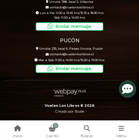
Urrutia 788, local 5, Villarrica
contacto@vuelanloslibros.cl
Lun a Vie 11.00 a 13.45 hrs/15.15 a 18.30 hrs
Sáb 11.00 a 14.00 hrs
Enviar mensaje
PUCÓN
Urrutia 235, local 6, Paseo Urrutia, Pucón
contacto@vuelanloslibros.cl
Mar a Sáb 11.00 a 14.00 hrs/15.00 a 19.00 hrs
Enviar mensaje
Vuelan Los Libros © 2026
Creado por
Bsale
0
Inicio
Carrito
Buscar
Menú