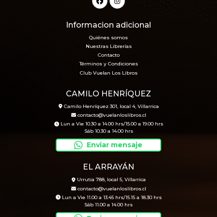
Informacion adicional
Quiénes somos
Nuestras Librerías
Contacto
Términos y Condiciones
Club Vuelan Los Libros
CAMILO HENRÍQUEZ
Camilo Henríquez 301, local 4, Villarrica
contacto@vuelanloslibros.cl
Lun a Vie 10.30 a 14.00 hrs/15.00 a 19.00 hrs
Sáb 10.30 a 14.00 hrs
Enviar mensaje
EL ARRAYÁN
Urrutia 788, local 5, Villarrica
contacto@vuelanloslibros.cl
Lun a Vie 11.00 a 13.45 hrs/15.15 a 18.30 hrs
Sáb 11.00 a 14.00 hrs