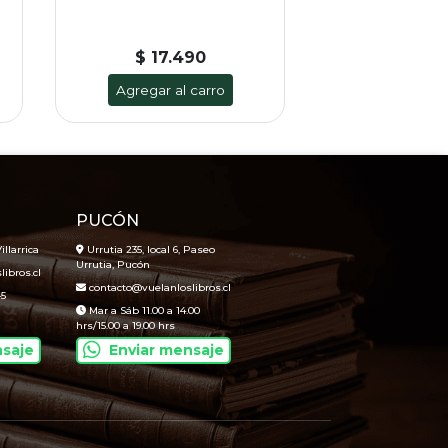
$ 17.490
Agregar al carro
PUCÓN
illarrica
Urrutia 235, local 6, Paseo
Urrutia, Pucón
ibros.cl
contacto@vuelanloslibros.cl
45
Mar a Sáb 11.00 a 14.00
hrs/15.00 a 19.00 hrs
nsaje
Enviar mensaje