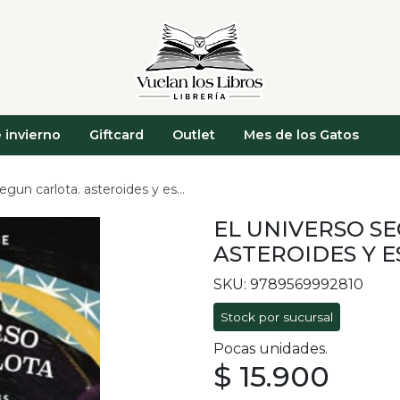
 invierno
Giftcard
Outlet
Mes de los Gatos
 carlota. asteroides y estrellas fugaces
EL UNIVERSO S
ASTEROIDES Y 
SKU: 9789569992810
Stock por sucursal
Pocas unidades.
$ 15.900