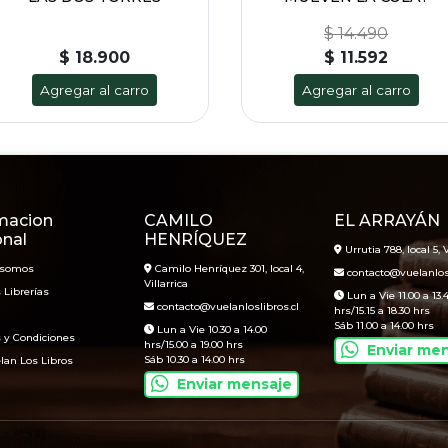
$ 14.490
$ 18.900
$ 11.592
Agregar al carro
Agregar al carro
macion
CAMILO
EL ARRAYÁN
onal
HENRÍQUEZ
Urrutia 788, local 5, V
 somos
Camilo Henríquez 301, local 4,
contacto@vuelanlosl
Villarrica
 Librerías
Lun a Vie 11.00 a 13.
contacto@vuelanloslibros.cl
hrs/15.15 a 18.30 hrs
Sáb 11.00 a 14.00 hrs
Lun a Vie 10.30 a 14.00
 y Condiciones
hrs/15.00 a 19.00 hrs
Enviar me
Sáb 10.30 a 14.00 hrs
lan Los Libros
Enviar mensaje