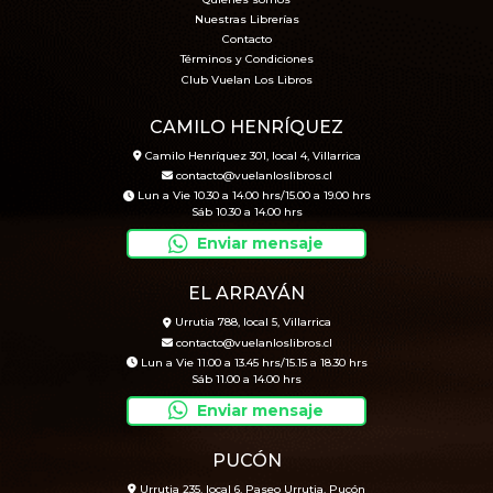
Nuestras Librerías
Contacto
Términos y Condiciones
Club Vuelan Los Libros
CAMILO HENRÍQUEZ
Camilo Henríquez 301, local 4, Villarrica
contacto@vuelanloslibros.cl
Lun a Vie 10.30 a 14.00 hrs/15.00 a 19.00 hrs
Sáb 10.30 a 14.00 hrs
Enviar mensaje
EL ARRAYÁN
Urrutia 788, local 5, Villarrica
contacto@vuelanloslibros.cl
Lun a Vie 11.00 a 13.45 hrs/15.15 a 18.30 hrs
Sáb 11.00 a 14.00 hrs
Enviar mensaje
PUCÓN
Urrutia 235, local 6, Paseo Urrutia, Pucón