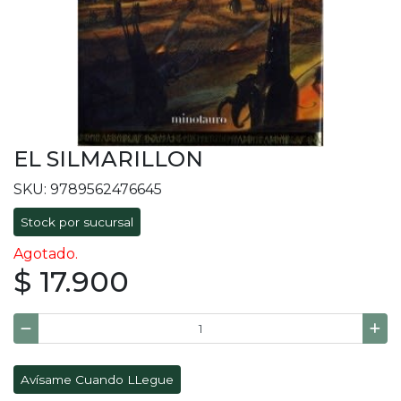
EL SILMARILLON
SKU: 9789562476645
Stock por sucursal
Agotado.
$ 17.900
Avísame Cuando LLegue