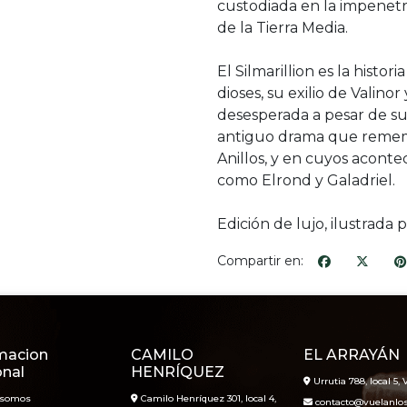
custodiada en la impenetr
de la Tierra Media.
El Silmarillion es la histor
dioses, su exilio de Valinor
desesperada a pesar de su
antiguo drama que rememo
Anillos, y en cuyos aconte
como Elrond y Galadriel.
Edición de lujo, ilustrada 
Compartir en:
macion
CAMILO
EL ARRAYÁN
onal
HENRÍQUEZ
Urrutia 788, local 5, V
 somos
Camilo Henríquez 301, local 4,
contacto@vuelanlosl