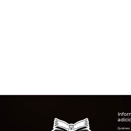
Infor
adici
Quiénes