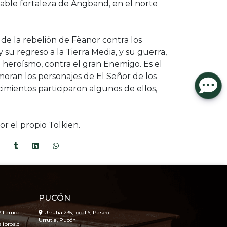
able fortaleza de Angband, en el norte
ia de la rebelión de Fëanor contra los
 y su regreso a la Tierra Media, y su guerra,
 heroísmo, contra el gran Enemigo. Es el
ran los personajes de El Señor de los
cimientos participaron algunos de ellos,
por el propio Tolkien.
PUCÓN
illarrica
Urrutia 235, local 6, Paseo
Urrutia, Pucón
ibros.cl