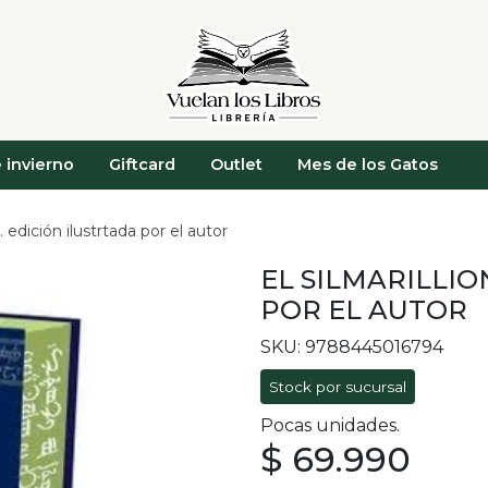
 invierno
Giftcard
Outlet
Mes de los Gatos
n. edición ilustrtada por el autor
EL SILMARILLIO
POR EL AUTOR
SKU: 9788445016794
Stock por sucursal
Pocas unidades.
$ 69.990