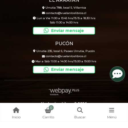
EL ARRAYÁN
Urrutia 788, local 5, Villarrica
contacto@vuelanloslibros.cl
Lun a Vie 11.00 a 13.45 hrs/15.15 a 18.30 hrs
Sáb 11.00 a 14.00 hrs
Enviar mensaje
PUCÓN
Urrutia 235, local 6, Paseo Urrutia, Pucón
contacto@vuelanloslibros.cl
Mar a Sáb 11.00 a 14.00 hrs/15.00 a 19.00 hrs
Enviar mensaje
Vuelan Los Libros © 2026
0
Creado por
Bsale
Inicio
Carrito
Buscar
Menú