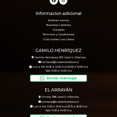
Informacion adicional
Quiénes somos
Nuestras Librerías
Contacto
Términos y Condiciones
Club Vuelan Los Libros
CAMILO HENRÍQUEZ
Camilo Henríquez 301, local 4, Villarrica
contacto@vuelanloslibros.cl
Lun a Vie 10.30 a 14.00 hrs/15.00 a 19.00 hrs
Sáb 10.30 a 14.00 hrs
Enviar mensaje
EL ARRAYÁN
Urrutia 788, local 5, Villarrica
contacto@vuelanloslibros.cl
Lun a Vie 11.00 a 13.45 hrs/15.15 a 18.30 hrs
Sáb 11.00 a 14.00 hrs