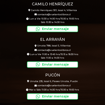
CAMILO HENRÍQUEZ
Camilo Henríquez 301, local 4, Villarrica
contacto@vuelanloslibros.cl
Lun a Vie 10.30 a 14.00 hrs/15.00 a 19.00 hrs
Sáb 10.30 a 14.00 hrs
Enviar mensaje
EL ARRAYÁN
Urrutia 788, local 5, Villarrica
contacto@vuelanloslibros.cl
Lun a Vie 11.00 a 13.45 hrs/15.15 a 18.30 hrs
Sáb 11.00 a 14.00 hrs
Enviar mensaje
PUCÓN
Urrutia 235, local 6, Paseo Urrutia, Pucón
contacto@vuelanloslibros.cl
Mar a Sáb 11.00 a 14.00 hrs/15.00 a 19.00 hrs
Enviar mensaje