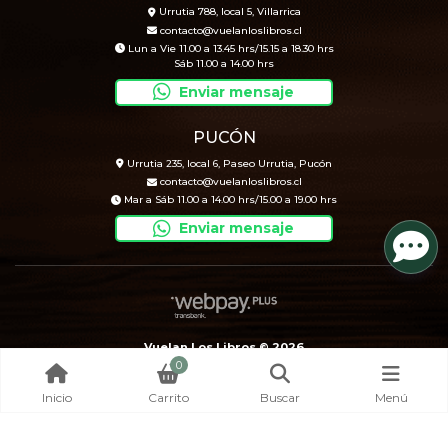
Urrutia 788, local 5, Villarrica
contacto@vuelanloslibros.cl
Lun a Vie 11.00 a 13.45 hrs/15.15 a 18.30 hrs
Sáb 11.00 a 14.00 hrs
Enviar mensaje
PUCÓN
Urrutia 235, local 6, Paseo Urrutia, Pucón
contacto@vuelanloslibros.cl
Mar a Sáb 11.00 a 14.00 hrs/15.00 a 19.00 hrs
Enviar mensaje
Vuelan Los Libros © 2026
0
Creado por
Bsale
Inicio
Carrito
Buscar
Menú