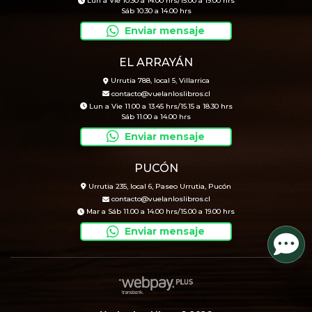
Lun a Vie 10.30 a 14.00 hrs/15.00 a 19.00 hrs
Sáb 10.30 a 14.00 hrs
Enviar mensaje
EL ARRAYÁN
Urrutia 788, local 5, Villarrica
contacto@vuelanloslibros.cl
Lun a Vie 11.00 a 13.45 hrs/15.15 a 18.30 hrs
Sáb 11.00 a 14.00 hrs
Enviar mensaje
PUCÓN
Urrutia 235, local 6, Paseo Urrutia, Pucón
contacto@vuelanloslibros.cl
Mar a Sáb 11.00 a 14.00 hrs/15.00 a 19.00 hrs
Enviar mensaje