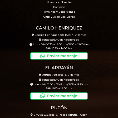
Nuestras Librerías
Contacto
Términos y Condiciones
Club Vuelan Los Libros
CAMILO HENRÍQUEZ
Camilo Henríquez 301, local 4, Villarrica
contacto@vuelanloslibros.cl
Lun a Vie 10.30 a 14.00 hrs/15.00 a 19.00 hrs
Sáb 10.30 a 14.00 hrs
Enviar mensaje
EL ARRAYÁN
Urrutia 788, local 5, Villarrica
contacto@vuelanloslibros.cl
Lun a Vie 11.00 a 13.45 hrs/15.15 a 18.30 hrs
Sáb 11.00 a 14.00 hrs
Enviar mensaje
PUCÓN
Urrutia 235, local 6, Paseo Urrutia, Pucón