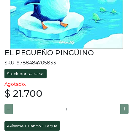
EL PEGUEÑO PINGÜINO
SKU: 9788484705833
Stock por sucursal
Agotado.
$ 21.700
Avísame Cuando LLegue