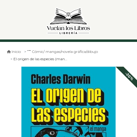
Inicio
Cómic/ mangas/novela gráfica/dibujo
El origen de las especies (manga)
-20%