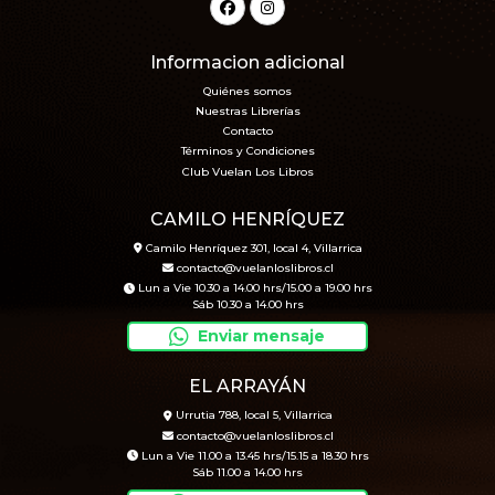
Informacion adicional
Quiénes somos
Nuestras Librerías
Contacto
Términos y Condiciones
Club Vuelan Los Libros
CAMILO HENRÍQUEZ
Camilo Henríquez 301, local 4, Villarrica
contacto@vuelanloslibros.cl
Lun a Vie 10.30 a 14.00 hrs/15.00 a 19.00 hrs
Sáb 10.30 a 14.00 hrs
Enviar mensaje
EL ARRAYÁN
Urrutia 788, local 5, Villarrica
contacto@vuelanloslibros.cl
Lun a Vie 11.00 a 13.45 hrs/15.15 a 18.30 hrs
Sáb 11.00 a 14.00 hrs