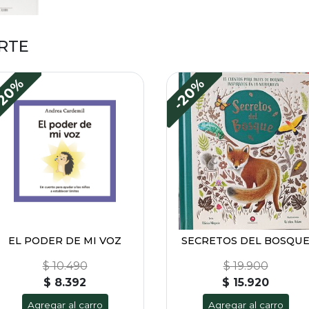
RTE
20%
-20%
EL PODER DE MI VOZ
SECRETOS DEL BOSQU
$ 10.490
$ 19.900
$ 8.392
$ 15.920
Agregar al carro
Agregar al carro