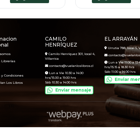
macion
CAMILO
EL ARRAYÁN
onal
HENRÍQUEZ
Urrutia 788, local 5, V
 somos
Camilo Henríquez 301, local 4,
contacto@vuelanlosl
Villarrica
 Librerías
Lun a Vie 11.00 a 13.
contacto@vuelanloslibros.cl
hrs/15.15 a 18.30 hrs
Sáb 11.00 a 14.00 hrs
Lun a Vie 10.30 a 14.00
 y Condiciones
hrs/15.00 a 19.00 hrs
Enviar me
Sáb 10.30 a 14.00 hrs
lan Los Libros
Enviar mensaje
Vuelan Los Libros © 2026
Creado por
Bsale