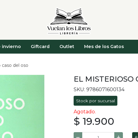
 invierno
Giftcard
Outlet
Mes de los Gatos
o caso del oso
EL MISTERIOSO 
SKU: 9786071600134
Stock por sucursal
Agotado.
$ 19.900
A