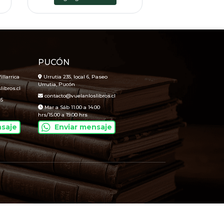
PUCÓN
illarrica
Urrutia 235, local 6, Paseo
Urrutia, Pucón
ibros.cl
contacto@vuelanloslibros.cl
45
Mar a Sáb 11.00 a 14.00
hrs/15.00 a 19.00 hrs
nsaje
Enviar mensaje