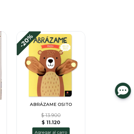
-20%
E
ABRÁZAME OSITO
$ 13.900
$ 11.120
Agregar al carro