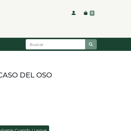
0
CASO DEL OSO
vísame Cuando LLegue