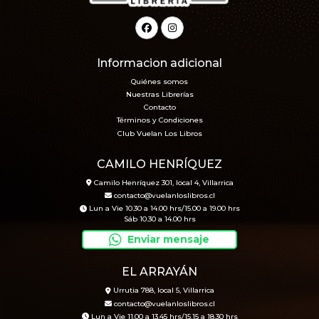
Informacion adicional
Quiénes somos
Nuestras Librerías
Contacto
Términos y Condiciones
Club Vuelan Los Libros
CAMILO HENRÍQUEZ
Camilo Henríquez 301, local 4, Villarrica
contacto@vuelanloslibros.cl
Lun a Vie 10.30 a 14.00 hrs/15.00 a 19.00 hrs
Sáb 10.30 a 14.00 hrs
Enviar mensaje
EL ARRAYÁN
Urrutia 788, local 5, Villarrica
contacto@vuelanloslibros.cl
Lun a Vie 11.00 a 13.45 hrs/15.15 a 18.30 hrs