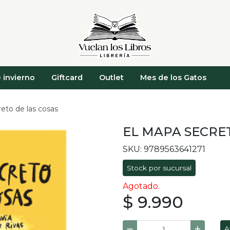
 invierno
Giftcard
Outlet
Mes de los Gatos
eto de las cosas
EL MAPA SECRE
SKU: 9789563641271
Stock por sucursal
Agotado.
$ 9.990
A