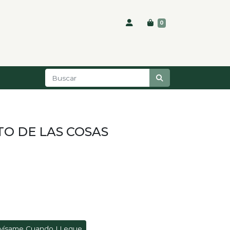
0
TO DE LAS COSAS
vísame Cuando LLegue