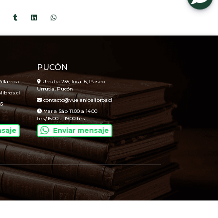
PUCÓN
illarrica
Urrutia 235, local 6, Paseo
Urrutia, Pucón
ibros.cl
contacto@vuelanloslibros.cl
45
Mar a Sáb 11.00 a 14.00
hrs/15.00 a 19.00 hrs
nsaje
Enviar mensaje