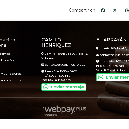
Compartir en:
macion
CAMILO
EL ARRAYÁN
onal
HENRÍQUEZ
Urrutia 788, local 5, V
 somos
Camilo Henríquez 301, local 4,
contacto@vuelanlosl
Villarrica
 Librerías
Lun a Vie 11.00 a 13.
contacto@vuelanloslibros.cl
hrs/15.15 a 18.30 hrs
Sáb 11.00 a 14.00 hrs
Lun a Vie 10.30 a 14.00
 y Condiciones
hrs/15.00 a 19.00 hrs
Enviar me
Sáb 10.30 a 14.00 hrs
lan Los Libros
Enviar mensaje
Vuelan Los Libros © 2026
Creado por
Bsale