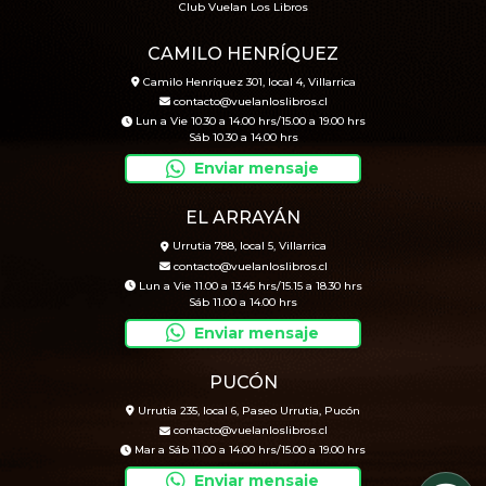
Club Vuelan Los Libros
CAMILO HENRÍQUEZ
Camilo Henríquez 301, local 4, Villarrica
contacto@vuelanloslibros.cl
Lun a Vie 10.30 a 14.00 hrs/15.00 a 19.00 hrs
Sáb 10.30 a 14.00 hrs
Enviar mensaje
EL ARRAYÁN
Urrutia 788, local 5, Villarrica
contacto@vuelanloslibros.cl
Lun a Vie 11.00 a 13.45 hrs/15.15 a 18.30 hrs
Sáb 11.00 a 14.00 hrs
Enviar mensaje
PUCÓN
Urrutia 235, local 6, Paseo Urrutia, Pucón
contacto@vuelanloslibros.cl
Mar a Sáb 11.00 a 14.00 hrs/15.00 a 19.00 hrs
Enviar mensaje