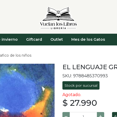
 invierno
Giftcard
Outlet
Mes de los Gatos
afico de los niños
EL LENGUAJE GR
SKU: 9788485370993
Stock por sucursal
Agotado.
$ 27.990
A