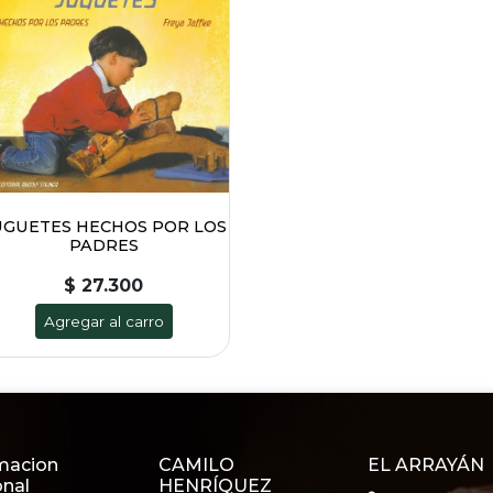
UGUETES HECHOS POR LOS
PADRES
$ 27.300
Agregar al carro
macion
CAMILO
EL ARRAYÁN
onal
HENRÍQUEZ