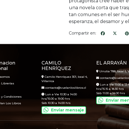
protagonista cree haber en
una novela corta que tras
tan comunes en el ser huma
esperanza, el desamor y e
Compartir en:
macion
CAMILO
EL ARRAYÁN
onal
HENRÍQUEZ
Urrutia 788, local 5, V
 somos
Camilo Henríquez 301, local 4,
contacto@vuelanlosl
Villarrica
 Librerías
Lun a Vie 11.00 a 13.
contacto@vuelanloslibros.cl
hrs/15.15 a 18.30 hrs
Sáb 11.00 a 14.00 hrs
Lun a Vie 10.30 a 14.00
 y Condiciones
hrs/15.00 a 19.00 hrs
Enviar me
Sáb 10.30 a 14.00 hrs
lan Los Libros
Enviar mensaje