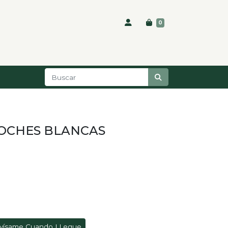
0
NOCHES BLANCAS
vísame Cuando LLegue