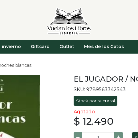
 invierno
Giftcard
Outlet
Mes de los Gatos
 noches blancas
EL JUGADOR / 
SKU: 9789563342543
Stock por sucursal
Agotado.
$ 12.490
A