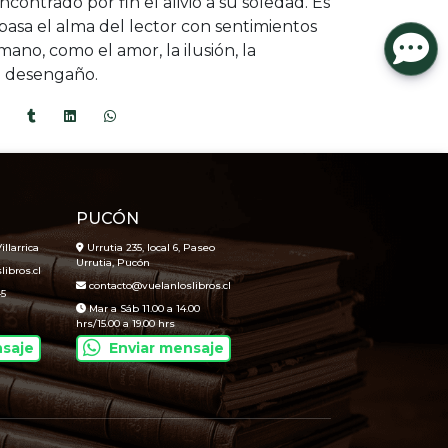
contrado por fin el alivio a su soledad. Es
pasa el alma del lector con sentimientos
no, como el amor, la ilusión, la
l desengaño.
PUCÓN
illarrica
Urrutia 235, local 6, Paseo
Urrutia, Pucón
ibros.cl
contacto@vuelanloslibros.cl
45
Mar a Sáb 11.00 a 14.00
hrs/15.00 a 19.00 hrs
nsaje
Enviar mensaje