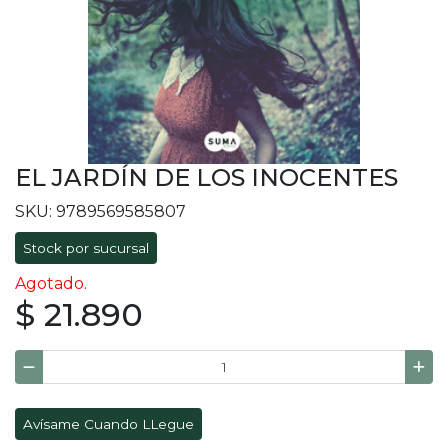
EL JARDÍN DE LOS INOCENTES
SKU: 9789569585807
Stock por sucursal
Agotado.
$ 21.890
Avísame Cuando LLegue