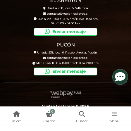
EL ARRAYÁN
Urrutia 788, local 5, Villarrica
contacto@vuelanloslibros.cl
Lun a Vie 11.00 a 13.45 hrs/15.15 a 18.30 hrs
Sáb 11.00 a 14.00 hrs
Enviar mensaje
PUCÓN
Urrutia 235, local 6, Paseo Urrutia, Pucón
contacto@vuelanloslibros.cl
Mar a Sáb 11.00 a 14.00 hrs/15.00 a 19.00 hrs
Enviar mensaje
Vuelan Los Libros © 2026
0
Creado por
Bsale
Inicio
Carrito
Buscar
Menú