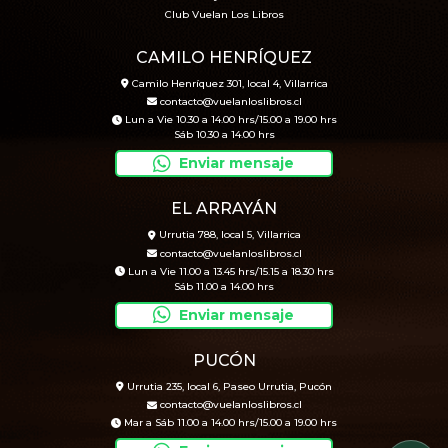
Club Vuelan Los Libros
CAMILO HENRÍQUEZ
Camilo Henríquez 301, local 4, Villarrica
contacto@vuelanloslibros.cl
Lun a Vie 10.30 a 14.00 hrs/15.00 a 19.00 hrs
Sáb 10.30 a 14.00 hrs
Enviar mensaje
EL ARRAYÁN
Urrutia 788, local 5, Villarrica
contacto@vuelanloslibros.cl
Lun a Vie 11.00 a 13.45 hrs/15.15 a 18.30 hrs
Sáb 11.00 a 14.00 hrs
Enviar mensaje
PUCÓN
Urrutia 235, local 6, Paseo Urrutia, Pucón
contacto@vuelanloslibros.cl
Mar a Sáb 11.00 a 14.00 hrs/15.00 a 19.00 hrs