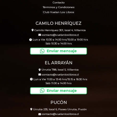
Contacto
Términos y Condiciones
Club Vuelan Los Libros
CAMILO HENRÍQUEZ
Camilo Henríquez 301, local 4, Villarrica
contacto@vuelanloslibros.cl
Lun a Vie 10.30 a 14.00 hrs/15.00 a 19.00 hrs
Sáb 10.30 a 14.00 hrs
Enviar mensaje
EL ARRAYÁN
Urrutia 788, local 5, Villarrica
contacto@vuelanloslibros.cl
Lun a Vie 11.00 a 13.45 hrs/15.15 a 18.30 hrs
Sáb 11.00 a 14.00 hrs
Enviar mensaje
PUCÓN
Urrutia 235, local 6, Paseo Urrutia, Pucón
contacto@vuelanloslibros.cl