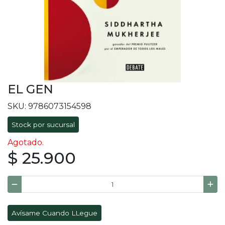
EL GEN
SKU: 9786073154598
Stock por sucursal
Agotado.
$ 25.900
Avísame Cuando LLegue