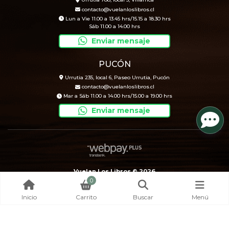
Urrutia 788, local 5, Villarrica
contacto@vuelanloslibros.cl
Lun a Vie 11.00 a 13.45 hrs/15.15 a 18.30 hrs
Sáb 11.00 a 14.00 hrs
Enviar mensaje
PUCÓN
Urrutia 235, local 6, Paseo Urrutia, Pucón
contacto@vuelanloslibros.cl
Mar a Sáb 11.00 a 14.00 hrs/15.00 a 19.00 hrs
Enviar mensaje
Vuelan Los Libros © 2026
0
Creado por
Bsale
Inicio
Carrito
Buscar
Menú