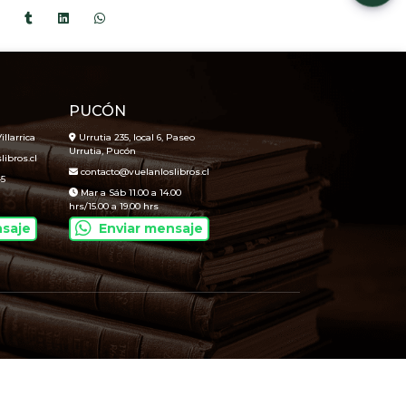
PUCÓN
illarrica
Urrutia 235, local 6, Paseo
Urrutia, Pucón
ibros.cl
contacto@vuelanloslibros.cl
45
Mar a Sáb 11.00 a 14.00
hrs/15.00 a 19.00 hrs
nsaje
Enviar mensaje