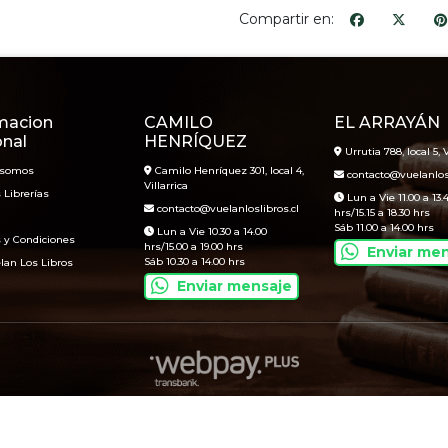
Compartir en:
macion
CAMILO
EL ARRAYÁN
onal
HENRÍQUEZ
Urrutia 788, local 5, V
 somos
Camilo Henríquez 301, local 4,
contacto@vuelanlosl
Villarrica
 Librerías
Lun a Vie 11.00 a 13.
contacto@vuelanloslibros.cl
hrs/15.15 a 18.30 hrs
Sáb 11.00 a 14.00 hrs
Lun a Vie 10.30 a 14.00
 y Condiciones
hrs/15.00 a 19.00 hrs
Enviar me
Sáb 10.30 a 14.00 hrs
lan Los Libros
Enviar mensaje
Vuelan Los Libros © 2026
Creado por
Bsale