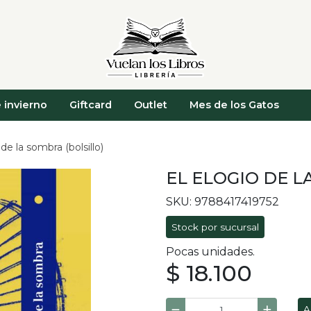
 invierno
Giftcard
Outlet
Mes de los Gatos
 de la sombra (bolsillo)
EL ELOGIO DE L
SKU: 9788417419752
Stock por sucursal
Pocas unidades.
$ 18.100
A