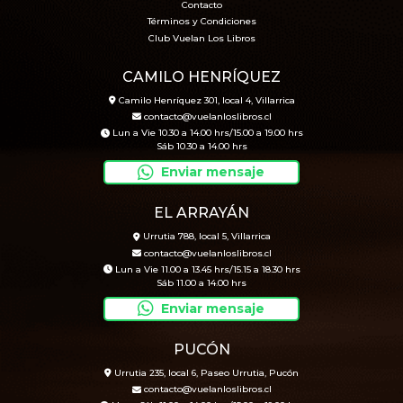
Contacto
Términos y Condiciones
Club Vuelan Los Libros
CAMILO HENRÍQUEZ
Camilo Henríquez 301, local 4, Villarrica
contacto@vuelanloslibros.cl
Lun a Vie 10.30 a 14.00 hrs/15.00 a 19.00 hrs
Sáb 10.30 a 14.00 hrs
Enviar mensaje
EL ARRAYÁN
Urrutia 788, local 5, Villarrica
contacto@vuelanloslibros.cl
Lun a Vie 11.00 a 13.45 hrs/15.15 a 18.30 hrs
Sáb 11.00 a 14.00 hrs
Enviar mensaje
PUCÓN
Urrutia 235, local 6, Paseo Urrutia, Pucón
contacto@vuelanloslibros.cl