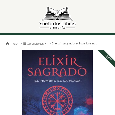
El elixir sagrado. el hombre es la plaga
Inicio
Colecciones
-25%