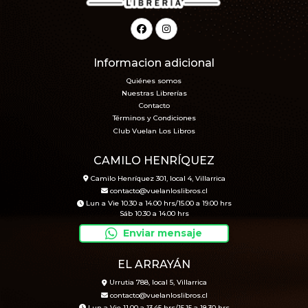
Informacion adicional
Quiénes somos
Nuestras Librerías
Contacto
Términos y Condiciones
Club Vuelan Los Libros
CAMILO HENRÍQUEZ
Camilo Henríquez 301, local 4, Villarrica
contacto@vuelanloslibros.cl
Lun a Vie 10.30 a 14.00 hrs/15.00 a 19.00 hrs
Sáb 10.30 a 14.00 hrs
Enviar mensaje
EL ARRAYÁN
Urrutia 788, local 5, Villarrica
contacto@vuelanloslibros.cl
Lun a Vie 11.00 a 13.45 hrs/15.15 a 18.30 hrs