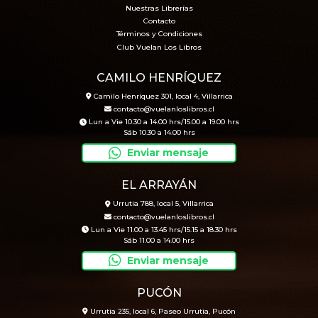
Nuestras Librerías
Contacto
Términos y Condiciones
Club Vuelan Los Libros
CAMILO HENRÍQUEZ
Camilo Henríquez 301, local 4, Villarrica
contacto@vuelanloslibros.cl
Lun a Vie 10.30 a 14.00 hrs/15.00 a 19.00 hrs
Sáb 10.30 a 14.00 hrs
Enviar mensaje
EL ARRAYÁN
Urrutia 788, local 5, Villarrica
contacto@vuelanloslibros.cl
Lun a Vie 11.00 a 13.45 hrs/15.15 a 18.30 hrs
Sáb 11.00 a 14.00 hrs
Enviar mensaje
PUCÓN
Urrutia 235, local 6, Paseo Urrutia, Pucón