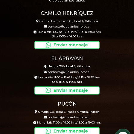
Club Vuelan Los Libros
CAMILO HENRÍQUEZ
Camilo Henríquez 301, local 4, Villarrica
contacto@vuelanloslibros.cl
Lun a Vie 10.30 a 14.00 hrs/15.00 a 19.00 hrs
Sáb 10.30 a 14.00 hrs
Enviar mensaje
EL ARRAYÁN
Urrutia 788, local 5, Villarrica
contacto@vuelanloslibros.cl
Lun a Vie 11.00 a 13.45 hrs/15.15 a 18.30 hrs
Sáb 11.00 a 14.00 hrs
Enviar mensaje
PUCÓN
Urrutia 235, local 6, Paseo Urrutia, Pucón
contacto@vuelanloslibros.cl
Mar a Sáb 11.00 a 14.00 hrs/15.00 a 19.00 hrs
Enviar mensaje