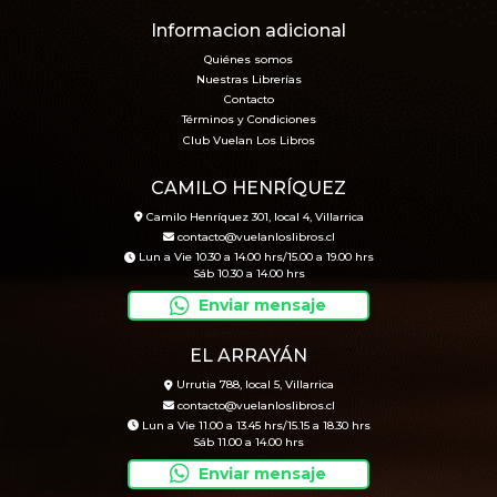
Informacion adicional
Quiénes somos
Nuestras Librerías
Contacto
Términos y Condiciones
Club Vuelan Los Libros
CAMILO HENRÍQUEZ
Camilo Henríquez 301, local 4, Villarrica
contacto@vuelanloslibros.cl
Lun a Vie 10.30 a 14.00 hrs/15.00 a 19.00 hrs
Sáb 10.30 a 14.00 hrs
Enviar mensaje
EL ARRAYÁN
Urrutia 788, local 5, Villarrica
contacto@vuelanloslibros.cl
Lun a Vie 11.00 a 13.45 hrs/15.15 a 18.30 hrs
Sáb 11.00 a 14.00 hrs
Enviar mensaje