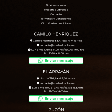
Quiénes somos
Nuestras Librerías
Contacto
Términos y Condiciones
Club Vuelan Los Libros
CAMILO HENRÍQUEZ
Camilo Henríquez 301, local 4, Villarrica
contacto@vuelanloslibros.cl
Lun a Vie 10.30 a 14.00 hrs/15.00 a 19.00 hrs
Sáb 10.30 a 14.00 hrs
Enviar mensaje
EL ARRAYÁN
Urrutia 788, local 5, Villarrica
contacto@vuelanloslibros.cl
Lun a Vie 11.00 a 13.45 hrs/15.15 a 18.30 hrs
Sáb 11.00 a 14.00 hrs
Enviar mensaje
PUCÓN