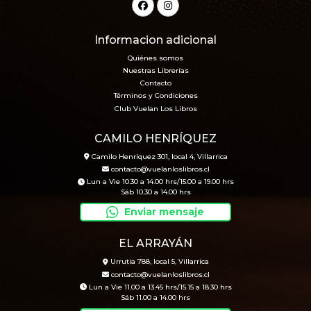
Informacion adicional
Quiénes somos
Nuestras Librerías
Contacto
Términos y Condiciones
Club Vuelan Los Libros
CAMILO HENRÍQUEZ
Camilo Henríquez 301, local 4, Villarrica
contacto@vuelanloslibros.cl
Lun a Vie 10.30 a 14.00 hrs/15.00 a 19.00 hrs
Sáb 10.30 a 14.00 hrs
Enviar mensaje
EL ARRAYÁN
Urrutia 788, local 5, Villarrica
contacto@vuelanloslibros.cl
Lun a Vie 11.00 a 13.45 hrs/15.15 a 18.30 hrs
Sáb 11.00 a 14.00 hrs