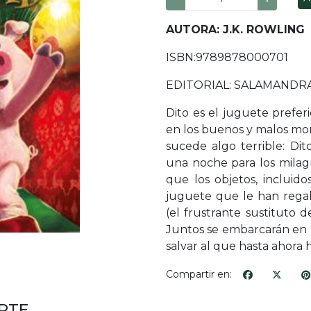
AUTORA: J.K. ROWLING
ISBN:9789878000701
EDITORIAL: SALAMANDR
Dito es el juguete prefer
en los buenos y malos m
sucede algo terrible: Dit
una noche para los milagr
que los objetos, incluido
juguete que le han regal
(el frustrante sustituto 
Juntos se embarcarán en u
salvar al que hasta ahora 
Compartir en:
RTE