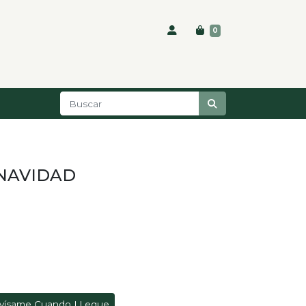
0
 NAVIDAD
vísame Cuando LLegue