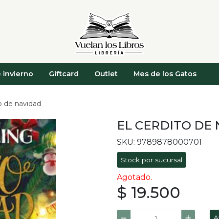
 invierno
Giftcard
Outlet
Mes de los Gatos
to de navidad
EL CERDITO DE
SKU: 9789878000701
Stock por sucursal
Agotado.
$ 19.500
A