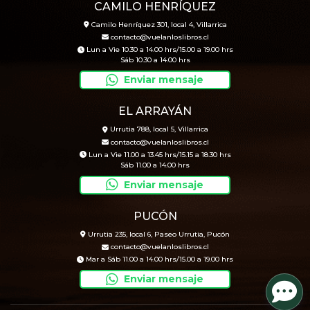
CAMILO HENRÍQUEZ
Camilo Henríquez 301, local 4, Villarrica
contacto@vuelanloslibros.cl
Lun a Vie 10.30 a 14.00 hrs/15.00 a 19.00 hrs
Sáb 10.30 a 14.00 hrs
Enviar mensaje
EL ARRAYÁN
Urrutia 788, local 5, Villarrica
contacto@vuelanloslibros.cl
Lun a Vie 11.00 a 13.45 hrs/15.15 a 18.30 hrs
Sáb 11.00 a 14.00 hrs
Enviar mensaje
PUCÓN
Urrutia 235, local 6, Paseo Urrutia, Pucón
contacto@vuelanloslibros.cl
Mar a Sáb 11.00 a 14.00 hrs/15.00 a 19.00 hrs
Enviar mensaje